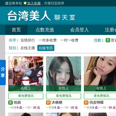
建议将本站
加入收藏
，方便日后找寻
首页
点数充值
会员登入
注册
排序 |
业绩排行
一对多收费
一对一收费
指數 |
普
類別 |
在线主播
台妹专区
在线上
在线上
在线上
看免费视讯
看免费视讯
看免费视讯
他娘
沐糖糖
俏皮蝴蝶
一对多
5 点
▪ 一对一
20 点
一对多
5 点
▪ 一对一
20 点
一对多
5 点
▪ 一对一
20 点