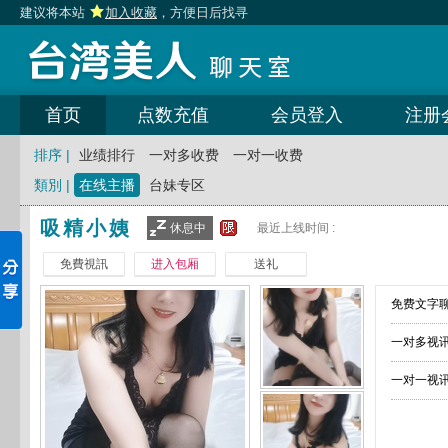
建议将本站
加入收藏
，方便日后找寻
首页
点数充值
会员登入
注册
排序 |
业绩排行
一对多收费
一对一收费
類別 |
在线主播
台妹专区
吸精小姨
休息中
最近上线时间 :
免費視訊
进入包厢
送礼
免费文字聊
一对多视讯
一对一视讯