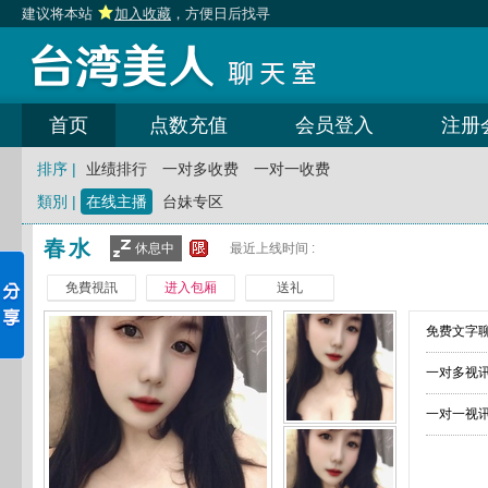
建议将本站
加入收藏
，方便日后找寻
首页
点数充值
会员登入
注册
排序 |
业绩排行
一对多收费
一对一收费
類別 |
在线主播
台妹专区
春水
休息中
最近上线时间 :
免費視訊
进入包厢
送礼
免费文字聊
一对多视讯
一对一视讯